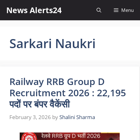
Skip
News Alerts24
Menu
to
content
Sarkari Naukri
Railway RRB Group D
Recruitment 2026 : 22,195
पदों पर बंपर वैकेंसी
February 3, 2026
by
Shalini Sharma