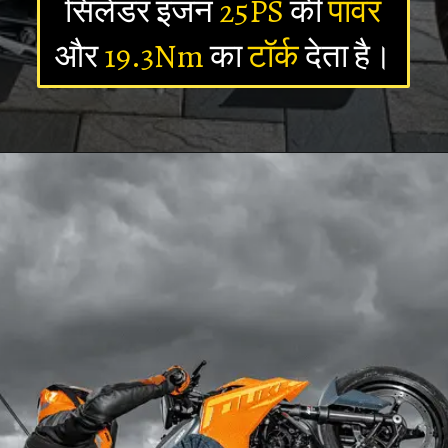
सिलेंडर इंजन
25PS
की
पावर
और
19.3Nm
का
टॉर्क
देता है।