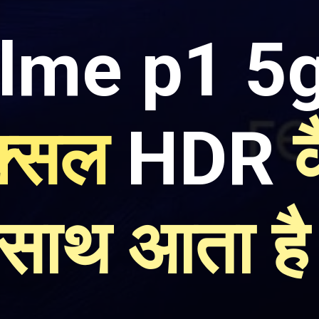
lme p1 5
िक्सल
HDR
क
साथ आता ह