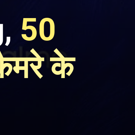
g,
50
ैमरे के
ै