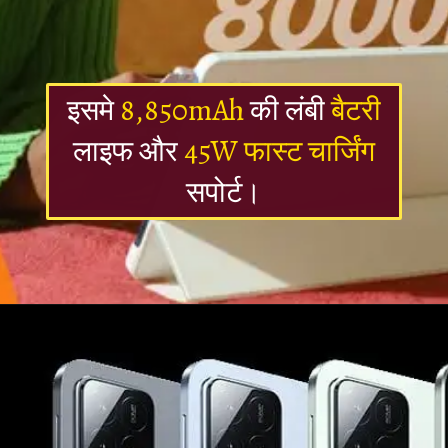
इसमे
8,850mAh
की लंबी
बैटरी
लाइफ और
45W फास्ट चार्जिंग
सपोर्ट।
Opening
https://newsalerts24.in/web-stories/teclast-t60-plus-tablet-specifications/