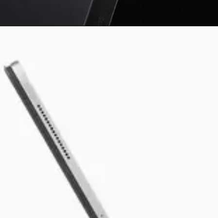
Opening
https://newsalerts24.in/web-stories/teclast-t60-plus-tablet-specifications/