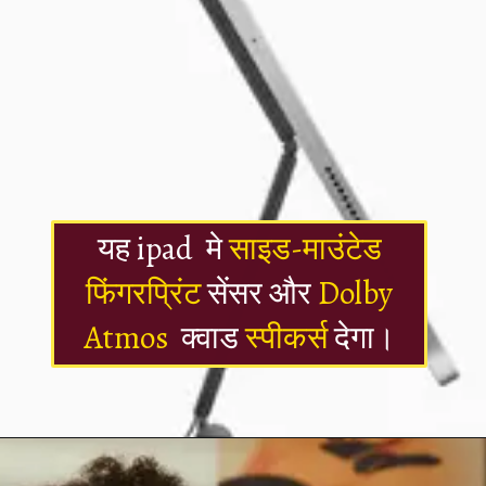
यह ipad मे
साइड-माउंटेड
फिंगरप्रिंट
सेंसर और
Dolby
Atmos
क्वाड
स्पीकर्स
देगा।
Opening
https://newsalerts24.in/web-stories/