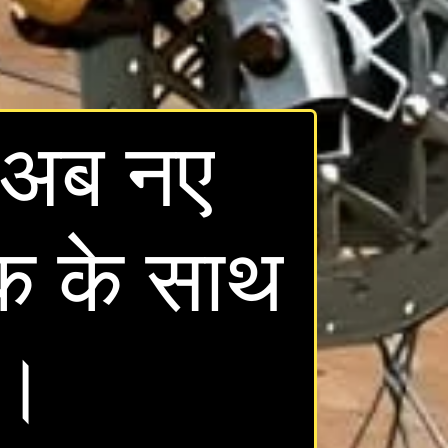
 अब नए
क के साथ
ी।