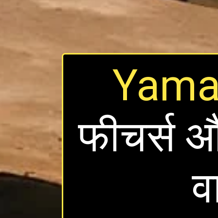
Yama
फीचर्स 
व