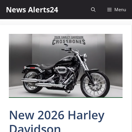
Skip
News Alerts24
Menu
to
content
New 2026 Harley
Davidson