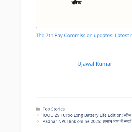
भविष्य
The 7th Pay Commission updates: Latest
Ujawal Kumar
Categories
Top Stories
iQOO Z9 Turbo Long Battery Life Edition: लॉन्च ह
Aadhar NPCI link online 2025: आसान भाषा में समझें