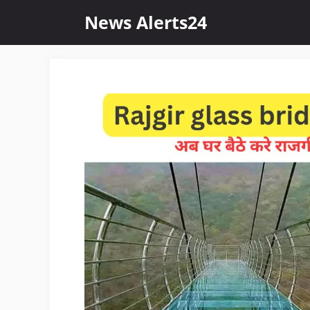
Skip
News Alerts24
to
content