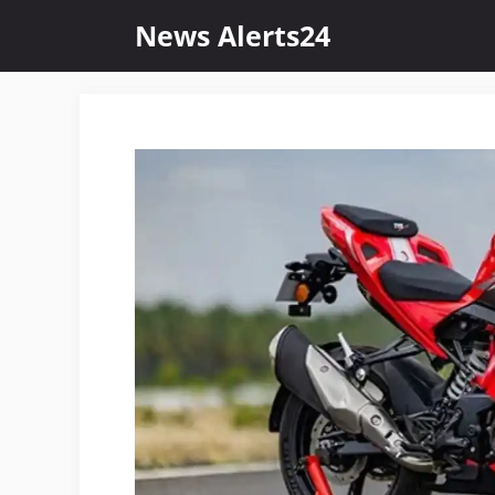
Skip
News Alerts24
to
content