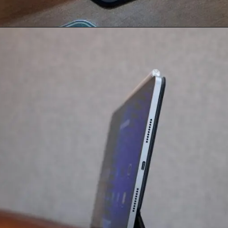
Opening
https://newsalerts24.in/web-stories/xiaomi-pad-7-pro-launch-date-in-india/