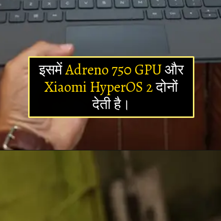
इसमें
Adreno 750 GPU
और
Xiaomi HyperOS 2
दोनों
देती है।
Opening
https://newsalerts24.in/web-stories/xiaomi-pad-7-pro-launch-date-in-india/