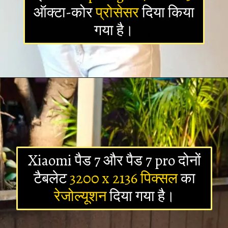
ऑक्टा-कोर
प्रोसेसर
दिया किया
गया है।
Opening
https://newsalerts24.in/web-stories/
Xiaomi पैड 7 और पैड 7 pro दोनों
टैबलेट
3200 x 2136 पिक्सल
का
रेजोल्यूशन
दिया गया है।