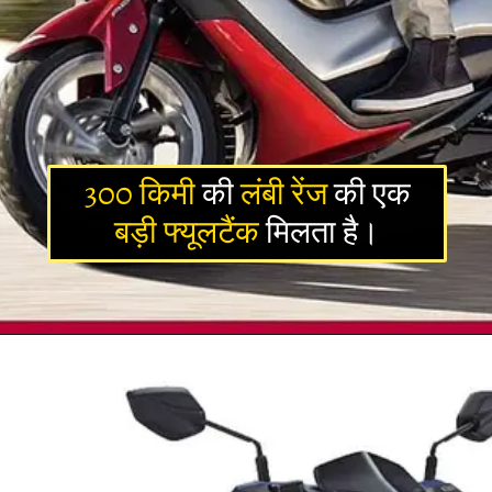
300 किमी
की
लंबी रेंज
की एक
बड़ी फ्यूलटैंक
मिलता है।
Opening
https://newsalerts24.in/top-stories/