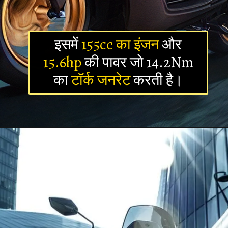
इसमें
155cc का इंजन
और
15.6hp
की पावर जो 14.2Nm
का
टॉर्क जनरेट
करती है।
Opening
https://newsalerts24.in/web-stories/yamaha-fz-x-new-bike-feature/