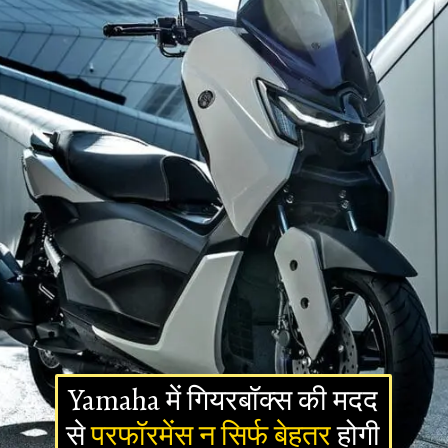
Yamaha में गियरबॉक्स की मदद
से
परफॉरमेंस न
सिर्फ बेहतर
होगी