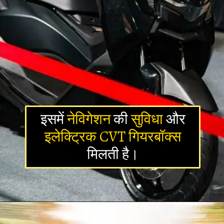
इसमें
नेविगेशन
की
सुविधा
और
इलेक्ट्रिक CVT
गियरबॉक्स
मिलती है।
Opening
https://newsalerts24.in/web-stories/yamaha-fz-x-new-bike-feature/