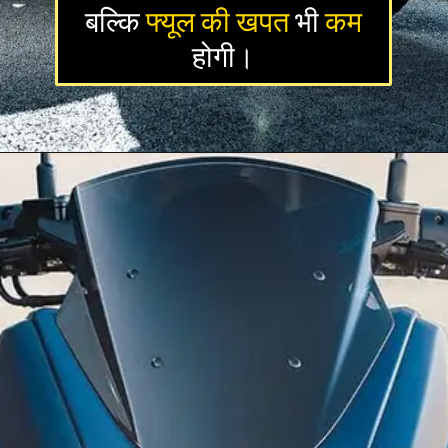
बल्कि
फ्यूल की खपत
भी
कम
होगी।
Opening
https://newsalerts24.in/web-stories/yamaha-rx-100-new-look-2025/